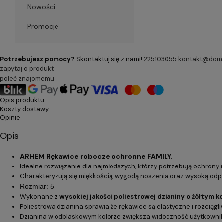
Nowości
Promocje
Potrzebujesz pomocy?
Skontaktuj się z nami!
225103055
kontakt@dom-
zapytaj o produkt
poleć znajomemu
Opis produktu
Koszty dostawy
Opinie
Opis
ARHEM Rękawice robocze ochronne FAMILY.
Idealne rozwiązanie dla najmłodszych, którzy potrzebują ochron
Charakteryzują się miękkością, wygodą noszenia oraz wysoką odpo
Rozmiar: 5
Wykonane
z wysokiej jakości poliestrowej dzianiny o żółtym k
Poliestrowa dzianina sprawia że rękawice są elastyczne i rozciągli
Dzianina w odblaskowym kolorze zwiększa widoczność użytkowni