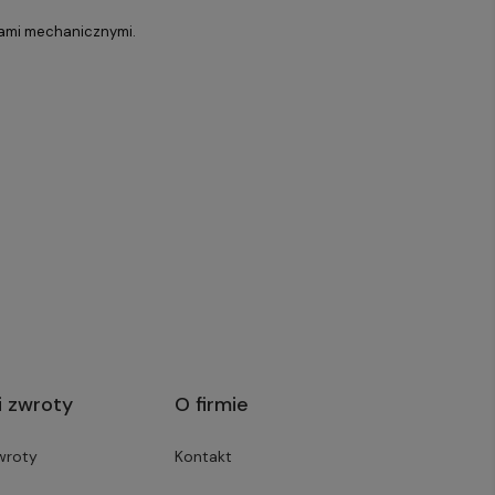
iami mechanicznymi.
i zwroty
O firmie
wroty
Kontakt