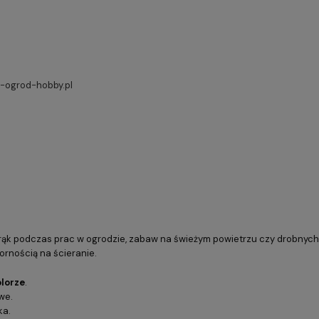
ogrod-hobby.pl
y rąk podczas prac w ogrodzie, zabaw na świeżym powietrzu czy drobny
rnością na ścieranie.
olorze
.
we.
ka.