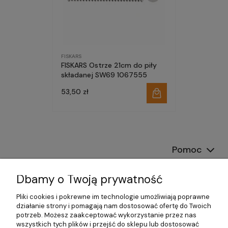
FISKARS
FISKARS Ostrze 21cm do piły
składanej SW69 1067555
53,50 zł
Pomoc
Dostawa
Dbamy o Twoją prywatność
Moje konto
Pliki cookies i pokrewne im technologie umożliwiają poprawne
działanie strony i pomagają nam dostosować ofertę do Twoich
potrzeb. Możesz zaakceptować wykorzystanie przez nas
Gwarancja i zwroty
wszystkich tych plików i przejść do sklepu lub dostosować