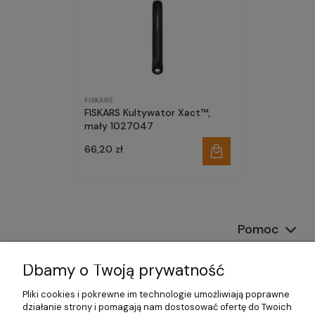
FISKARS
FISKARS Kultywator Xact™,
mały 1027047
66,20 zł
Pomoc
Dostawa
Dbamy o Twoją prywatność
Moje konto
Pliki cookies i pokrewne im technologie umożliwiają poprawne
działanie strony i pomagają nam dostosować ofertę do Twoich