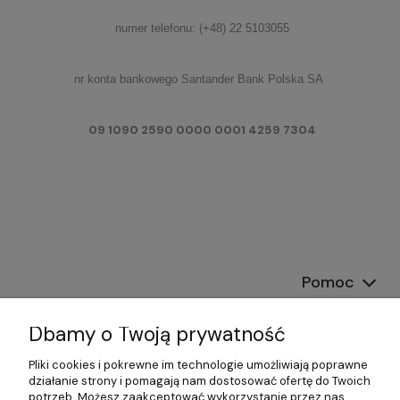
numer telefonu: (+48) 22 5103055
nr konta bankowego Santander Bank Polska SA
09 1090 2590 0000 0001 4259 7304
Pomoc
Dostawa
Dbamy o Twoją prywatność
Moje konto
Pliki cookies i pokrewne im technologie umożliwiają poprawne
działanie strony i pomagają nam dostosować ofertę do Twoich
potrzeb. Możesz zaakceptować wykorzystanie przez nas