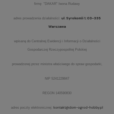
firmę "DAKAR" Iwona Rudawy
ul. Syrokomli 1; 03-335
adres prowadzenia działalności:
Warszawa
wpisaną do Centralnej Ewidencji i Informacji o Działalności
Gospodarczej Rzeczypospolitej Polskiej
prowadzonej przez ministra właściwego do spraw gospodarki,
NIP 5241229847
REGON 140590830
kontakt@dom-ogrod-hobby.pl
adres poczty elektronicznej: