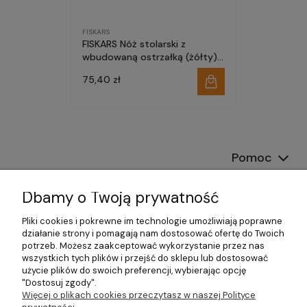
FISKARS
FISKARS Nóż stolarski z
wbudowaną ostrzałką (żółty)
1023621
75,40 zł
Pomoc
Dostawa
Dbamy o Twoją prywatność
Moje konto
Pliki cookies i pokrewne im technologie umożliwiają poprawne
działanie strony i pomagają nam dostosować ofertę do Twoich
potrzeb. Możesz zaakceptować wykorzystanie przez nas
Gwarancja i zwroty
wszystkich tych plików i przejść do sklepu lub dostosować
użycie plików do swoich preferencji, wybierając opcję
O firmie
"Dostosuj zgody".
Więcej o plikach cookies przeczytasz w naszej Polityce