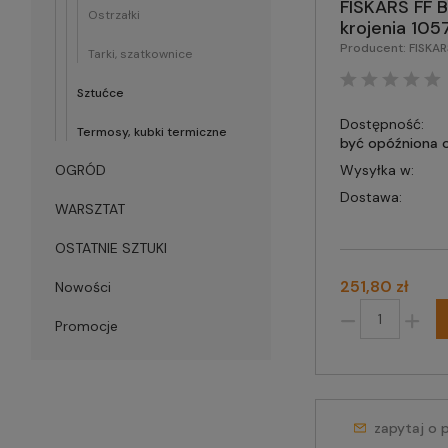
FISKARS FF 
Ostrzałki
krojenia 10
Producent:
FISKA
Tarki, szatkownice
Sztućce
Dostępność:
Termosy, kubki termiczne
być opóźniona o 
OGRÓD
Wysyłka w:
Dostawa:
WARSZTAT
OSTATNIE SZTUKI
251,80 zł
Nowości
Promocje
zapytaj o 