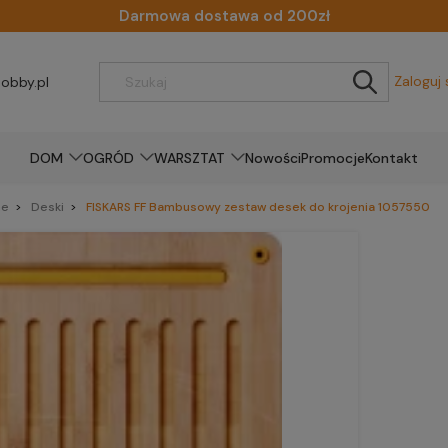
Darmowa dostawa od 200zł
Zaloguj 
obby.pl
DOM
OGRÓD
WARSZTAT
Nowości
Promocje
Kontakt
ne
Deski
FISKARS FF Bambusowy zestaw desek do krojenia 1057550