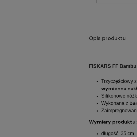
Opis produktu
FISKARS FF Bambuso
Trzyczęściowy z
wymienna nak
Silikonowe nóżki
ba
Wykonana z
Zaimpregnowana
Wymiary produktu:
długość: 35 cm