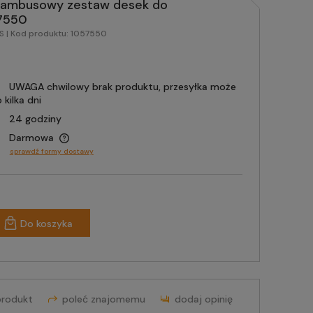
Bambusowy zestaw desek do
57550
RS
| Kod produktu:
1057550
UWAGA chwilowy brak produktu, przesyłka może
kilka dni
24 godziny
Darmowa
sprawdź formy dostawy
Do koszyka
produkt
poleć znajomemu
dodaj opinię