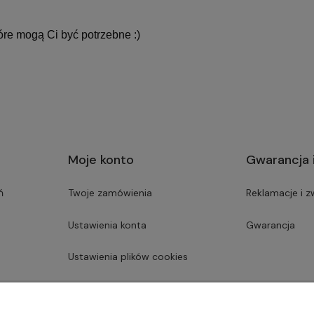
óre mogą Ci być potrzebne :)
Moje konto
Gwarancja 
ń
Twoje zamówienia
Reklamacje i z
Ustawienia konta
Gwarancja
Ustawienia plików cookies
Przechowalnia