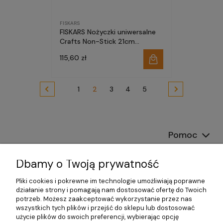
FISKARS
FISKARS Nożyczki uniwersalne
Crafts Non-Stick 21cm
1070026
115,60 zł
1
2
3
4
5
Pomoc
Dostawa
Dbamy o Twoją prywatność
Moje konto
Pliki cookies i pokrewne im technologie umożliwiają poprawne
działanie strony i pomagają nam dostosować ofertę do Twoich
potrzeb. Możesz zaakceptować wykorzystanie przez nas
Gwarancja i zwroty
wszystkich tych plików i przejść do sklepu lub dostosować
użycie plików do swoich preferencji, wybierając opcję
O firmie