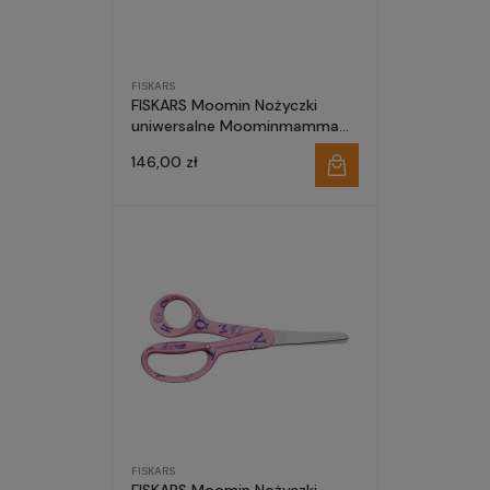
FISKARS
FISKARS Moomin Nożyczki
uniwersalne Moominmamma
(Mama Muminka) 21cm
146,00 zł
1000831
FISKARS