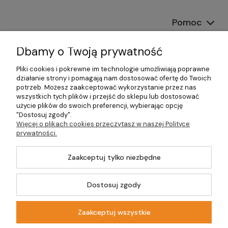
Pomoc
Dostawa
Dbamy o Twoją prywatność
Moje konto
Pliki cookies i pokrewne im technologie umożliwiają poprawne
działanie strony i pomagają nam dostosować ofertę do Twoich
potrzeb. Możesz zaakceptować wykorzystanie przez nas
Gwarancja i zwroty
wszystkich tych plików i przejść do sklepu lub dostosować
użycie plików do swoich preferencji, wybierając opcję
O firmie
"Dostosuj zgody".
Więcej o plikach cookies przeczytasz w naszej Polityce
prywatności.
Zaakceptuj tylko niezbędne
©2026 Wszelkie Prawa Zastrzeżone | DOM-OGRÓD-HOBBY.PL
Szablon Master by
Ecommercy
Dostosuj zgody
Zaakceptuj wszystkie