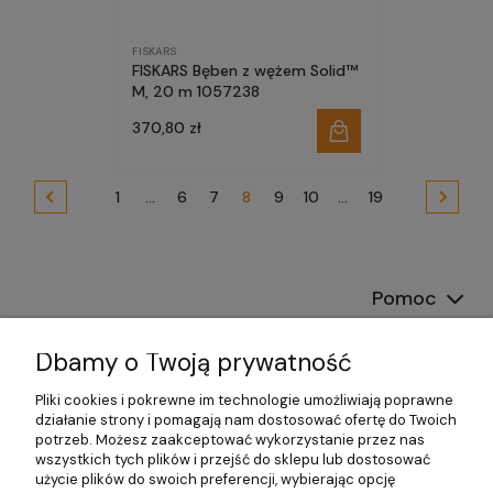
FISKARS
FISKARS Bęben z wężem Solid™
M, 20 m 1057238
370,80 zł
1
...
6
7
8
9
10
...
19
Pomoc
Dostawa
Dbamy o Twoją prywatność
Moje konto
Pliki cookies i pokrewne im technologie umożliwiają poprawne
działanie strony i pomagają nam dostosować ofertę do Twoich
potrzeb. Możesz zaakceptować wykorzystanie przez nas
Gwarancja i zwroty
wszystkich tych plików i przejść do sklepu lub dostosować
użycie plików do swoich preferencji, wybierając opcję
O firmie