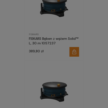
FISKARS
FISKARS Bęben z wężem Solid™
L, 30 m 1057237
389,80 zł