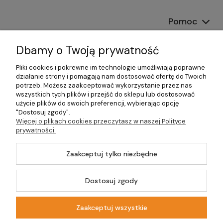
Pomoc
Dostawa
Dbamy o Twoją prywatność
Moje konto
Pliki cookies i pokrewne im technologie umożliwiają poprawne
działanie strony i pomagają nam dostosować ofertę do Twoich
potrzeb. Możesz zaakceptować wykorzystanie przez nas
Gwarancja i zwroty
wszystkich tych plików i przejść do sklepu lub dostosować
użycie plików do swoich preferencji, wybierając opcję
O firmie
"Dostosuj zgody".
Więcej o plikach cookies przeczytasz w naszej Polityce
prywatności.
Zaakceptuj tylko niezbędne
©2026 Wszelkie Prawa Zastrzeżone | DOM-OGRÓD-HOBBY.PL
Szablon Master by
Ecommercy
Dostosuj zgody
Zaakceptuj wszystkie