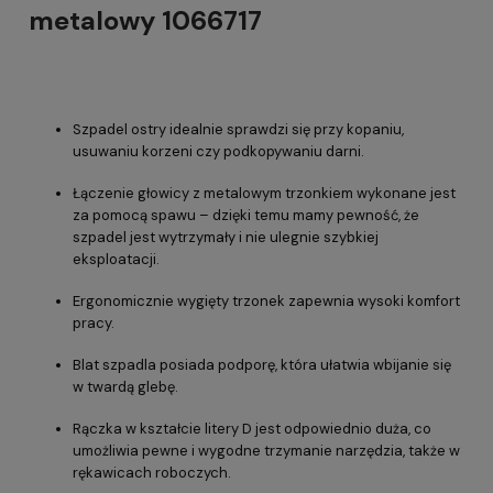
metalowy 1066717
Szpadel ostry idealnie sprawdzi się przy kopaniu,
usuwaniu korzeni czy podkopywaniu darni.
Łączenie głowicy z metalowym trzonkiem wykonane jest
za pomocą spawu – dzięki temu mamy pewność, że
szpadel jest wytrzymały i nie ulegnie szybkiej
eksploatacji.
Ergonomicznie wygięty trzonek zapewnia wysoki komfort
pracy.
Blat szpadla posiada podporę, która ułatwia wbijanie się
w twardą glebę.
Rączka w kształcie litery D jest odpowiednio duża, co
umożliwia pewne i wygodne trzymanie narzędzia, także w
rękawicach roboczych.