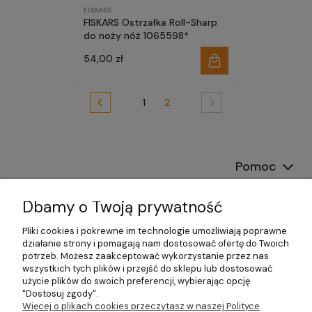
FISKARS
FISKARS Ostrzałka Roll-Sharp
do noży nóż 1065598*
54,00 zł
1
2
Pomoc
Dostawa
Dbamy o Twoją prywatność
Moje konto
Pliki cookies i pokrewne im technologie umożliwiają poprawne
działanie strony i pomagają nam dostosować ofertę do Twoich
potrzeb. Możesz zaakceptować wykorzystanie przez nas
Gwarancja i zwroty
wszystkich tych plików i przejść do sklepu lub dostosować
użycie plików do swoich preferencji, wybierając opcję
O firmie
"Dostosuj zgody".
Więcej o plikach cookies przeczytasz w naszej Polityce