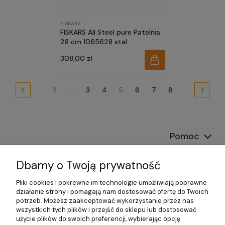
FISKARS
FISKARS All Steel pure Patelnia
28 cm 1065628 stal
308,00 zł
1
...
3
4
5
6
7
8
Pomoc
Dostawa
Dbamy o Twoją prywatność
Moje konto
Pliki cookies i pokrewne im technologie umożliwiają poprawne
działanie strony i pomagają nam dostosować ofertę do Twoich
potrzeb. Możesz zaakceptować wykorzystanie przez nas
Gwarancja i zwroty
wszystkich tych plików i przejść do sklepu lub dostosować
użycie plików do swoich preferencji, wybierając opcję
O firmie