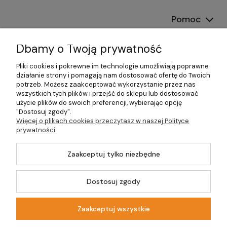
Pomoc
Dostawa
Dbamy o Twoją prywatność
Moje konto
Pliki cookies i pokrewne im technologie umożliwiają poprawne
działanie strony i pomagają nam dostosować ofertę do Twoich
potrzeb. Możesz zaakceptować wykorzystanie przez nas
Gwarancja i zwroty
wszystkich tych plików i przejść do sklepu lub dostosować
użycie plików do swoich preferencji, wybierając opcję
O firmie
"Dostosuj zgody".
Więcej o plikach cookies przeczytasz w naszej Polityce
prywatności.
Zaakceptuj tylko niezbędne
©2026 Wszelkie Prawa Zastrzeżone | DOM-OGRÓD-HOBBY.PL
Szablon Master by
Ecommercy
Dostosuj zgody
Zaakceptuj wszystkie