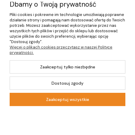
Dbamy o Twoją prywatność
O firmie
Pliki cookies i pokrewne im technologie umożliwiają poprawne
działanie strony i pomagają nam dostosować ofertę do Twoich
potrzeb. Możesz zaakceptować wykorzystanie przez nas
wszystkich tych plików i przejść do sklepu lub dostosować
©2026 Wszelkie Prawa Zastrzeżone | DOM-OGRÓD-HOBBY.PL
użycie plików do swoich preferencji, wybierając opcję
"Dostosuj zgody".
Więcej o plikach cookies przeczytasz w naszej Polityce
Szablon Master by
Ecommercy
prywatności.
Zaakceptuj tylko niezbędne
Dostosuj zgody
Pokaż pełną wersję strony
Sklep internetowy Shoper.pl
Zaakceptuj wszystkie
Kontakt
Szukaj
Moje konto
Koszyk