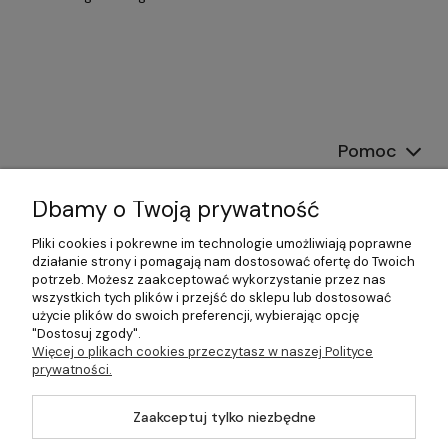
Pomoc
Dostawa
Dbamy o Twoją prywatność
Moje konto
Pliki cookies i pokrewne im technologie umożliwiają poprawne
działanie strony i pomagają nam dostosować ofertę do Twoich
potrzeb. Możesz zaakceptować wykorzystanie przez nas
Gwarancja i zwroty
wszystkich tych plików i przejść do sklepu lub dostosować
użycie plików do swoich preferencji, wybierając opcję
O firmie
"Dostosuj zgody".
Więcej o plikach cookies przeczytasz w naszej Polityce
prywatności.
Zaakceptuj tylko niezbędne
©2026 Wszelkie Prawa Zastrzeżone | DOM-OGRÓD-HOBBY.PL