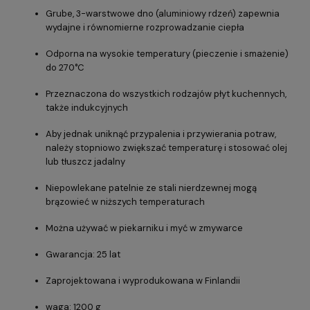
Grube, 3-warstwowe dno (aluminiowy rdzeń) zapewnia
wydajne i równomierne rozprowadzanie ciepła
Odporna na wysokie temperatury (pieczenie i smażenie)
do 270°C
Przeznaczona do wszystkich rodzajów płyt kuchennych,
także indukcyjnych
Aby jednak uniknąć przypalenia i przywierania potraw,
należy stopniowo zwiększać temperaturę i stosować olej
lub tłuszcz jadalny
Niepowlekane patelnie ze stali nierdzewnej mogą
brązowieć w niższych temperaturach
Można używać w piekarniku i myć w zmywarce
Gwarancja: 25 lat
Zaprojektowana i wyprodukowana w Finlandii
waga: 1200 g