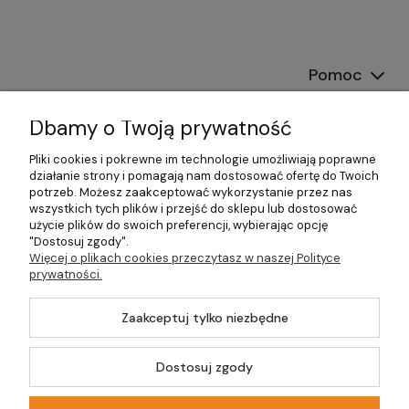
Pomoc
Dostawa
Dbamy o Twoją prywatność
Moje konto
Pliki cookies i pokrewne im technologie umożliwiają poprawne
działanie strony i pomagają nam dostosować ofertę do Twoich
potrzeb. Możesz zaakceptować wykorzystanie przez nas
Gwarancja i zwroty
wszystkich tych plików i przejść do sklepu lub dostosować
użycie plików do swoich preferencji, wybierając opcję
O firmie
"Dostosuj zgody".
Więcej o plikach cookies przeczytasz w naszej Polityce
prywatności.
Zaakceptuj tylko niezbędne
©2026 Wszelkie Prawa Zastrzeżone | DOM-OGRÓD-HOBBY.PL
Szablon Master by
Ecommercy
Dostosuj zgody