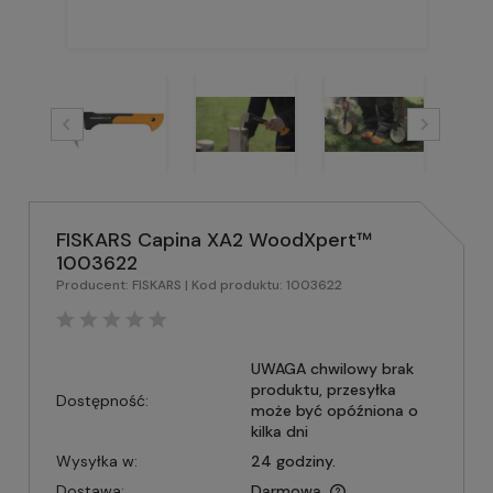
FISKARS Capina XA2 WoodXpert™
1003622
Producent:
FISKARS
| Kod produktu:
1003622
UWAGA chwilowy brak
produktu, przesyłka
Dostępność:
może być opóźniona o
kilka dni
Wysyłka w:
24 godziny.
Dostawa:
Darmowa