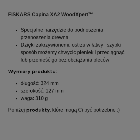
FISKARS Capina XA2 WoodXpert™
Specjalne narzędzie do podnoszenia i
przenoszenia drewna
Dzięki zakrzywionemu ostrzu w łatwy i szybki
sposób możemy chwycić pieniek i przeciągnąć
lub przenieść go bez obciążania pleców
Wymiary produktu:
długość: 324 mm
szerokość: 127 mm
waga: 310 g
produkty,
Poniżej
które mogą Ci być potrzebne :)