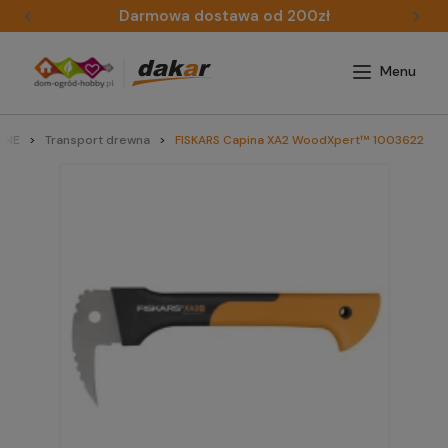
Darmowa dostawa od 200zł
ŚNE
Transport drewna
FISKARS Capina XA2 WoodXpert™ 1003622