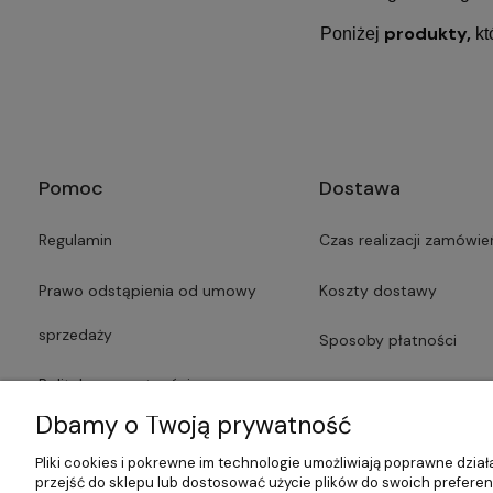
produkty,
Poniżej
kt
Pomoc
Dostawa
Regulamin
Czas realizacji zamówie
Prawo odstąpienia od umowy
Koszty dostawy
sprzedaży
Sposoby płatności
Polityka prywatności
Faktury i paragony
Dbamy o Twoją prywatność
Lista dostawców usług
Czas dostawy
Pliki cookies i pokrewne im technologie umożliwiają poprawne dzi
przejść do sklepu lub dostosować użycie plików do swoich preferenc
Formularze