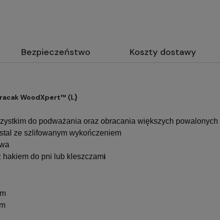
Bezpieczeństwo
Koszty dostawy
bracak WoodXpert™ (L
)
zystkim do podważania oraz obracania większych powalonych 
stal ze szlifowanym wykończeniem
ywa
i
z hakiem do pni lub kleszczam
mm
mm