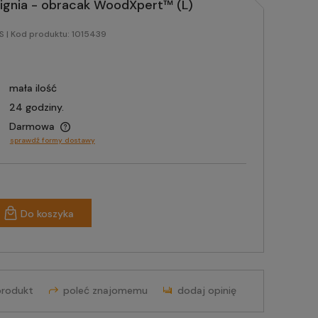
ignia - obracak WoodXpert™ (L)
RS
| Kod produktu:
1015439
mała ilość
24 godziny.
Darmowa
sprawdź formy dostawy
Do koszyka
produkt
poleć znajomemu
dodaj opinię