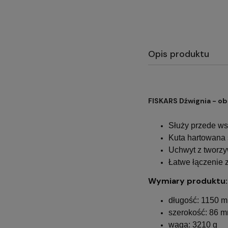
Opis produktu
FISKARS Dźwignia - o
Służy przede ws
Kuta hartowana 
Uchwyt z tworz
Łatwe łączenie 
Wymiary produktu:
długość: 1150 
szerokość: 86 
waga: 3210 g