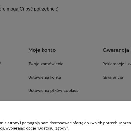
óre mogą Ci być potrzebne :)
Moje konto
Gwarancja 
ń
Twoje zamówienia
Reklamacje i z
Ustawienia konta
Gwarancja
Ustawienia plików cookies
Przechowalnia
ałanie strony i pomagają nam dostosować ofertę do Twoich potrzeb. Może
ji, wybierając opcję "Dostosuj zgody".