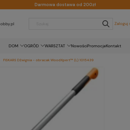
Darmowa dostawa od 200zł
Zaloguj 
obby.pl
DOM
OGRÓD
WARSZTAT
Nowości
Promocje
Kontakt
FISKARS Dźwignia - obracak WoodXpert™ (L) 1015439