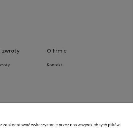
i zwroty
O firmie
wroty
Kontakt
sz zaakceptować wykorzystanie przez nas wszystkich tych plików i