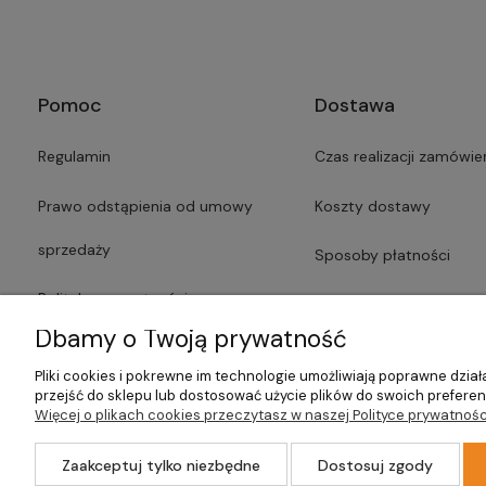
Pomoc
Dostawa
Regulamin
Czas realizacji zamówie
Prawo odstąpienia od umowy
Koszty dostawy
sprzedaży
Sposoby płatności
Polityka prywatności
Faktury i paragony
Dbamy o Twoją prywatność
Lista dostawców usług
Czas dostawy
Pliki cookies i pokrewne im technologie umożliwiają poprawne dzi
przejść do sklepu lub dostosować użycie plików do swoich preferenc
Formularze
Więcej o plikach cookies przeczytasz w naszej Polityce prywatnośc
Zaakceptuj tylko niezbędne
Dostosuj zgody