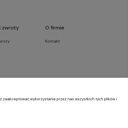
i zwroty
O firmie
wroty
Kontakt
sz zaakceptować wykorzystanie przez nas wszystkich tych plików i