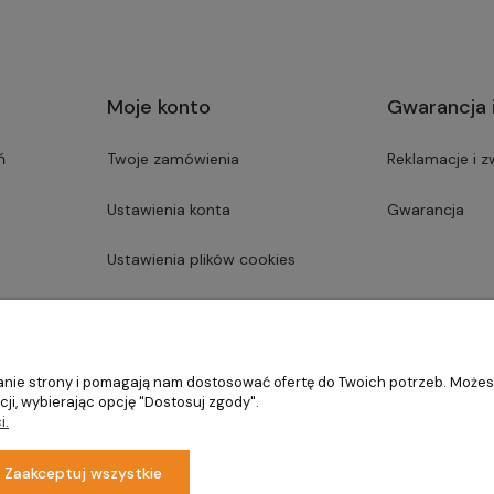
Moje konto
Gwarancja 
ń
Twoje zamówienia
Reklamacje i z
Ustawienia konta
Gwarancja
Ustawienia plików cookies
Przechowalnia
ałanie strony i pomagają nam dostosować ofertę do Twoich potrzeb. Może
ji, wybierając opcję "Dostosuj zgody".
i.
Zaakceptuj wszystkie