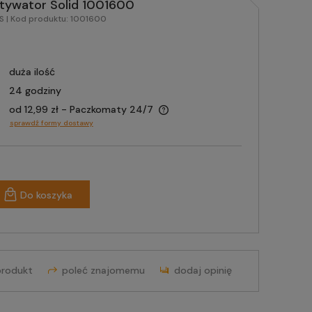
ltywator Solid 1001600
RS
| Kod produktu:
1001600
duża ilość
24 godziny
od 12,99 zł
- Paczkomaty 24/7
sprawdź formy dostawy
Do koszyka
produkt
poleć znajomemu
dodaj opinię