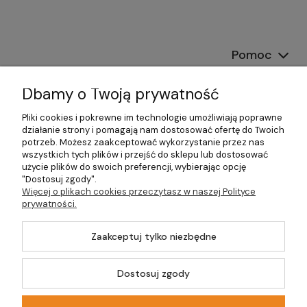
Pomoc
Dostawa
Dbamy o Twoją prywatność
Moje konto
Pliki cookies i pokrewne im technologie umożliwiają poprawne
działanie strony i pomagają nam dostosować ofertę do Twoich
potrzeb. Możesz zaakceptować wykorzystanie przez nas
Gwarancja i zwroty
wszystkich tych plików i przejść do sklepu lub dostosować
użycie plików do swoich preferencji, wybierając opcję
O firmie
"Dostosuj zgody".
Więcej o plikach cookies przeczytasz w naszej Polityce
prywatności.
Zaakceptuj tylko niezbędne
©2026 Wszelkie Prawa Zastrzeżone | DOM-OGRÓD-HOBBY.PL
Szablon Master by
Ecommercy
Dostosuj zgody