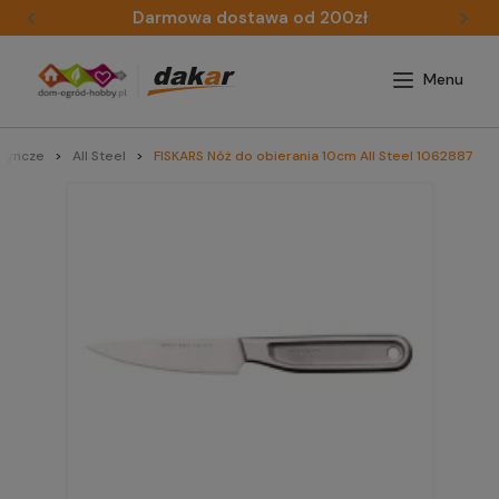
Darmowa dostawa od 200zł
dyncze
All Steel
FISKARS Nóż do obierania 10cm All Steel 1062887