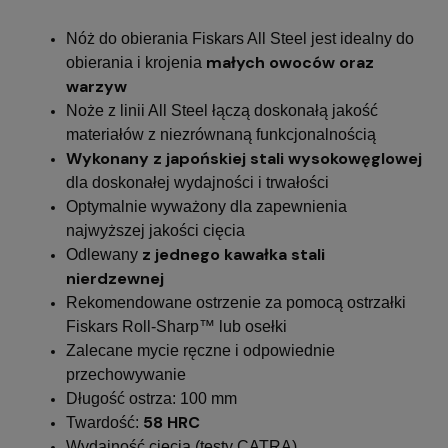
Nóż do obierania Fiskars All Steel jest idealny do
małych owoców oraz
obierania i krojenia
warzyw
Noże z linii All Steel łączą doskonałą jakość
materiałów z niezrównaną funkcjonalnością
Wykonany z japońskiej stali wysokowęglowej
dla doskonałej wydajności i trwałości
Optymalnie wyważony dla zapewnienia
najwyższej jakości cięcia
z jednego kawałka stali
Odlewany
nierdzewnej
Rekomendowane ostrzenie za pomocą ostrzałki
Fiskars Roll-Sharp™ lub osełki
Zalecane mycie ręczne i odpowiednie
przechowywanie
Długość ostrza: 100 mm
58 HRC
Twardość:
Wydajność cięcia (testy CATRA)