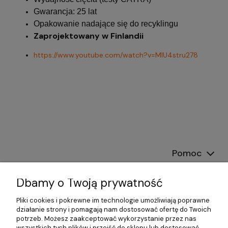
Gwarancja: 25 lat
Opakowanie nadające się do recyklingu
Zaprojektowany w Finlandii
https://www.youtube.com/watch?v=MIU4stru278
Pomoc
Dostawa
Dbamy o Twoją prywatność
Moje konto
Pliki cookies i pokrewne im technologie umożliwiają poprawne
działanie strony i pomagają nam dostosować ofertę do Twoich
potrzeb. Możesz zaakceptować wykorzystanie przez nas
Gwarancja i zwroty
wszystkich tych plików i przejść do sklepu lub dostosować