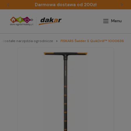
Darmowa dostawa od 200zł
ozostałe narzędzia ogrodnicze
FISKARS Świder S QuikDrill™ 1000636