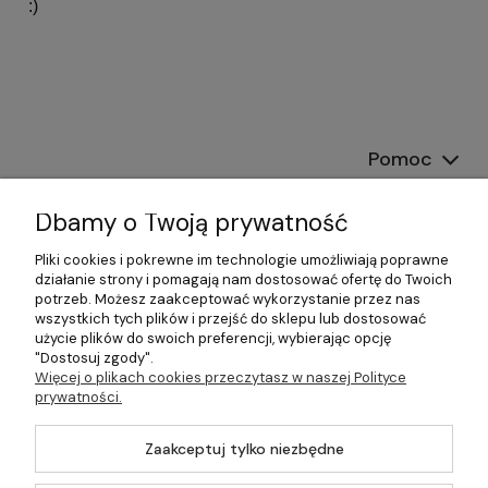
:)
Pomoc
Dostawa
Dbamy o Twoją prywatność
Moje konto
Pliki cookies i pokrewne im technologie umożliwiają poprawne
działanie strony i pomagają nam dostosować ofertę do Twoich
potrzeb. Możesz zaakceptować wykorzystanie przez nas
Gwarancja i zwroty
wszystkich tych plików i przejść do sklepu lub dostosować
użycie plików do swoich preferencji, wybierając opcję
O firmie
"Dostosuj zgody".
Więcej o plikach cookies przeczytasz w naszej Polityce
prywatności.
Zaakceptuj tylko niezbędne
©2026 Wszelkie Prawa Zastrzeżone | DOM-OGRÓD-HOBBY.PL