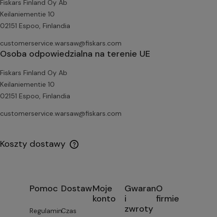
Fiskars Finland Oy Ab
Keilaniementie 10
02151 Espoo, Finlandia
customerservice.warsaw@fiskars.com
Osoba odpowiedzialna na terenie UE
Fiskars Finland Oy Ab
Keilaniementie 10
02151 Espoo, Finlandia
customerservice.warsaw@fiskars.com
Koszty dostawy
Pomoc
Dostawa
Moje
Gwarancja
O
konto
i
firmie
zwroty
Regulamin
Czas