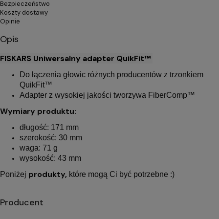
Bezpieczeństwo
Koszty dostawy
Opinie
Opis
FISKARS Uniwersalny adapter QuikFit™
Do łączenia głowic różnych producentów z trzonkiem
QuikFit™
Adapter z wysokiej jakości tworzywa FiberComp™
Wymiary produktu:
długość: 171 mm
szerokość: 30 mm
waga: 71 g
wysokość: 43 mm
produkty,
Poniżej
które mogą Ci być potrzebne :)
Producent