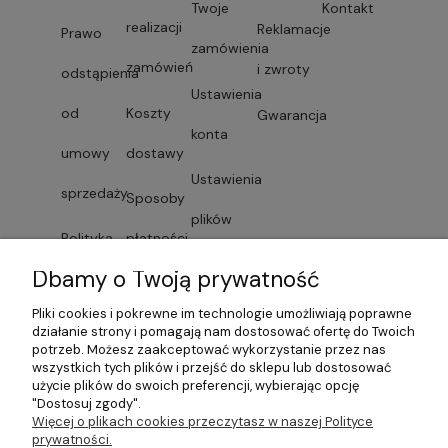
Twoje
Kontakt
realizacji
Reklamacje
Prawo
zamówienia
zamówień
i zwroty
odstąpienia
Ustawienia
od
Koszty
Gwarancja
konta
umowy
dostawy
Ustawienia
sprzedaży
Sposoby
plików
Polityka
płatności
cookies
Dbamy o Twoją prywatność
prywatności
Faktury i
Przechowalnia
Pliki cookies i pokrewne im technologie umożliwiają poprawne
Lista
paragony
działanie strony i pomagają nam dostosować ofertę do Twoich
potrzeb. Możesz zaakceptować wykorzystanie przez nas
dostawców
wszystkich tych plików i przejść do sklepu lub dostosować
Czas
użycie plików do swoich preferencji, wybierając opcję
"Dostosuj zgody".
usług
dostawy
Więcej o plikach cookies przeczytasz w naszej Polityce
prywatności.