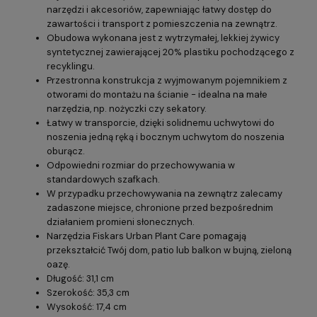
narzędzi i akcesoriów, zapewniając łatwy dostęp do
zawartości i transport z pomieszczenia na zewnątrz.
Obudowa wykonana jest z wytrzymałej, lekkiej żywicy
syntetycznej zawierającej 20% plastiku pochodzącego z
recyklingu.
Przestronna konstrukcja z wyjmowanym pojemnikiem z
otworami do montażu na ścianie - idealna na małe
narzędzia, np. nożyczki czy sekatory.
Łatwy w transporcie, dzięki solidnemu uchwytowi do
noszenia jedną ręką i bocznym uchwytom do noszenia
oburącz.
Odpowiedni rozmiar do przechowywania w
standardowych szafkach.
W przypadku przechowywania na zewnątrz zalecamy
zadaszone miejsce, chronione przed bezpośrednim
działaniem promieni słonecznych.
Narzędzia Fiskars Urban Plant Care pomagają
przekształcić Twój dom, patio lub balkon w bujną, zieloną
oazę.
Długość: 31,1 cm
Szerokość: 35,3 cm
Wysokość: 17,4 cm