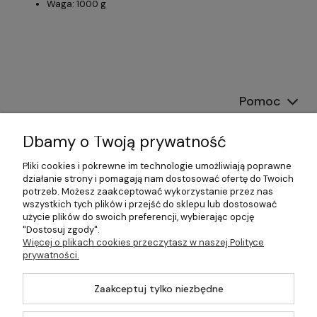
Waga: 1000 g
Pomoc
Dostawa
Dbamy o Twoją prywatność
Moje konto
Pliki cookies i pokrewne im technologie umożliwiają poprawne
działanie strony i pomagają nam dostosować ofertę do Twoich
potrzeb. Możesz zaakceptować wykorzystanie przez nas
Gwarancja i zwroty
wszystkich tych plików i przejść do sklepu lub dostosować
użycie plików do swoich preferencji, wybierając opcję
O firmie
"Dostosuj zgody".
Więcej o plikach cookies przeczytasz w naszej Polityce
prywatności.
Zaakceptuj tylko niezbędne
©2026 Wszelkie Prawa Zastrzeżone | DOM-OGRÓD-HOBBY.PL