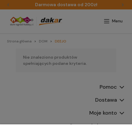
Darmowa dostawa od 200zł
Strona główna
DOM
DEEJO
Nie znaleziono produktów
spełniających podane kryteria.
Pomoc
Dostawa
Moje konto
Gwarancja i zwroty