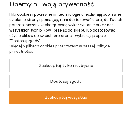
Dbamy o Twoją prywatność
O firmie
Pliki cookies i pokrewne im technologie umożliwiają poprawne
działanie strony i pomagają nam dostosować ofertę do Twoich
potrzeb. Możesz zaakceptować wykorzystanie przez nas
wszystkich tych plików i przejść do sklepu lub dostosować
©2026 Wszelkie Prawa Zastrzeżone | DOM-OGRÓD-HOBBY.PL
użycie plików do swoich preferencji, wybierając opcję
"Dostosuj zgody".
Więcej o plikach cookies przeczytasz w naszej Polityce
Szablon Master by
Ecommercy
prywatności.
Zaakceptuj tylko niezbędne
Dostosuj zgody
Pokaż pełną wersję strony
Sklep internetowy Shoper.pl
Zaakceptuj wszystkie
Kontakt
Szukaj
Moje konto
Koszyk