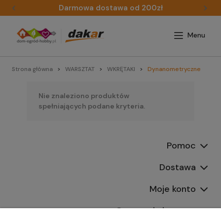
Darmowa dostawa od 200zł
Strona główna
WARSZTAT
WKRĘTAKI
Dynanometryczne
Nie znaleziono produktów
spełniających podane kryteria.
Pomoc
Dostawa
Moje konto
Gwarancja i zwroty