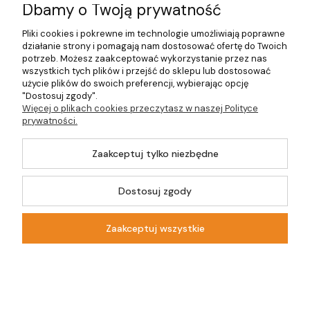
Dbamy o Twoją prywatność
O firmie
Pliki cookies i pokrewne im technologie umożliwiają poprawne
działanie strony i pomagają nam dostosować ofertę do Twoich
potrzeb. Możesz zaakceptować wykorzystanie przez nas
wszystkich tych plików i przejść do sklepu lub dostosować
©2026 Wszelkie Prawa Zastrzeżone | DOM-OGRÓD-HOBBY.PL
użycie plików do swoich preferencji, wybierając opcję
"Dostosuj zgody".
Więcej o plikach cookies przeczytasz w naszej Polityce
Szablon Master by
Ecommercy
prywatności.
Zaakceptuj tylko niezbędne
Dostosuj zgody
Pokaż pełną wersję strony
Sklep internetowy Shoper.pl
Zaakceptuj wszystkie
Kontakt
Szukaj
Moje konto
Koszyk