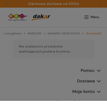
Darmowa dostawa od 200zł
Strona główna
WARSZTAT
NASADKI I GRZECHOTKI
Grzechotki
Nie znaleziono produktów
spełniających podane kryteria.
Pomoc
Dostawa
Moje konto
Gwarancja i zwroty