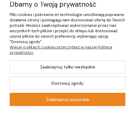
Dbamy o Twoją prywatność
O firmie
Pliki cookies i pokrewne im technologie umożliwiają poprawne
działanie strony i pomagają nam dostosować ofertę do Twoich
potrzeb. Możesz zaakceptować wykorzystanie przez nas
wszystkich tych plików i przejść do sklepu lub dostosować
©2026 Wszelkie Prawa Zastrzeżone | DOM-OGRÓD-HOBBY.PL
użycie plików do swoich preferencji, wybierając opcję
"Dostosuj zgody".
Więcej o plikach cookies przeczytasz w naszej Polityce
Szablon Master by
Ecommercy
prywatności.
Zaakceptuj tylko niezbędne
Dostosuj zgody
Pokaż pełną wersję strony
Sklep internetowy Shoper.pl
Zaakceptuj wszystkie
Kontakt
Szukaj
Moje konto
Koszyk