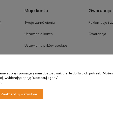
Moje konto
Gwarancja 
ń
Twoje zamówienia
Reklamacje i z
Ustawienia konta
Gwarancja
Ustawienia plików cookies
Przechowalnia
ałanie strony i pomagają nam dostosować ofertę do Twoich potrzeb. Może
ji, wybierając opcję "Dostosuj zgody".
i.
Zaakceptuj wszystkie