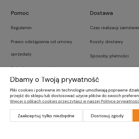
Pomoc
Dostawa
Regulamin
Czas realizacji zamówie
Prawo odstąpienia od umowy
Koszty dostawy
sprzedaży
Sposoby płatności
Polityka prywatności
Faktury i paragony
Dbamy o Twoją prywatność
Lista dostawców usług
Czas dostawy
Pliki cookies i pokrewne im technologie umożliwiają poprawne dzi
przejść do sklepu lub dostosować użycie plików do swoich preferenc
Formularze
Więcej o plikach cookies przeczytasz w naszej Polityce prywatnośc
Zaakceptuj tylko niezbędne
Dostosuj zgody
©2026 Wszelkie Prawa Zastrzeżone | DOM-OGRÓD-HOBBY.PL