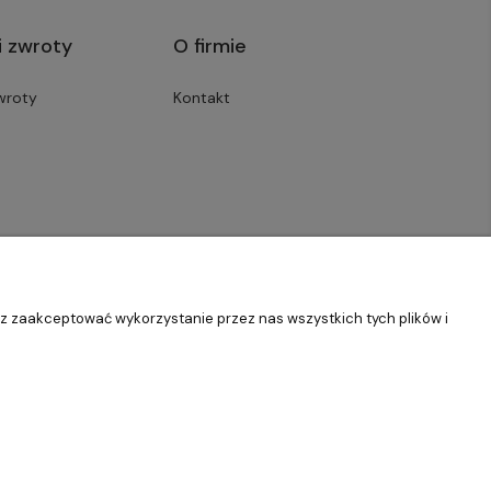
i zwroty
O firmie
wroty
Kontakt
sz zaakceptować wykorzystanie przez nas wszystkich tych plików i
Szablon Master by
Ecommercy