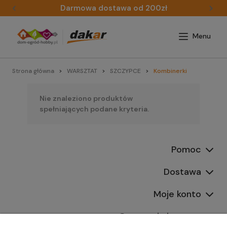
Darmowa dostawa od 200zł
Strona główna
WARSZTAT
SZCZYPCE
Kombinerki
Nie znaleziono produktów
spełniających podane kryteria.
Pomoc
Dostawa
Moje konto
Gwarancja i zwroty