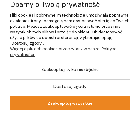
Dbamy o Twoją prywatność
O firmie
Pliki cookies i pokrewne im technologie umożliwiają poprawne
działanie strony i pomagają nam dostosować ofertę do Twoich
potrzeb. Możesz zaakceptować wykorzystanie przez nas
wszystkich tych plików i przejść do sklepu lub dostosować
©2026 Wszelkie Prawa Zastrzeżone | DOM-OGRÓD-HOBBY.PL
użycie plików do swoich preferencji, wybierając opcję
"Dostosuj zgody".
Więcej o plikach cookies przeczytasz w naszej Polityce
Szablon Master by
Ecommercy
prywatności.
Zaakceptuj tylko niezbędne
Dostosuj zgody
Pokaż pełną wersję strony
Sklep internetowy Shoper.pl
Zaakceptuj wszystkie
Kontakt
Szukaj
Moje konto
Koszyk