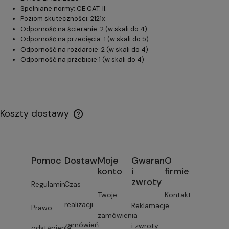
Spełniane normy: CE CAT. II.
Poziom skuteczności: 2121x
Odporność na ścieranie: 2 (w skali do 4)
Odporność na przecięcia: 1 (w skali do 5)
Odporność na rozdarcie: 2 (w skali do 4)
Odporność na przebicie:1 (w skali do 4)
Koszty dostawy
Pomoc
Dostawa
Moje
Gwarancja
O
konto
i
firmie
zwroty
Regulamin
Czas
Twoje
Kontakt
realizacji
Reklamacje
Prawo
zamówienia
zamówień
i zwroty
odstąpienia