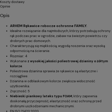
Koszty dostawy
Opinie
Opis
ARHEM Rękawice robocze ochronne FAMILY.
Idealne rozwiązanie dla najmłodszych, którzy potrzebują ochrony
rąk podczas prac w ogrodzie, zabaw na świeżym powietrzu czy
drobnych prac domowych.
Charakteryzują się miękkością, wygodą noszenia oraz wysoką
odpornością na ścieranie.
Rozmiar: 4
Wykonane
z wysokiej jakości poliestrowej dzianiny o żółtym
kolorze
.
Poliestrowa dzianina sprawia że rękawice są elastyczne i
rozciągliwe.
Dzianina w odblaskowym kolorze zwiększa widoczność
użytkownika.
Zręczność: 5
Niebieski piankowy lateks typu FOAM
, który zapewnia
doskonałą przyczepność, elastyczność oraz ochronę przed
drobnymi uszkodzeniami mechanicznymi.
EN ISO 21420:2020