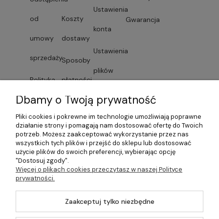
Ustawienia
od
Koszty
Gwarancja
konta
umowy
dostawy
Ustawienia
sprzedaży
Sposoby
plików
Polityka
płatności
cookies
Dbamy o Twoją prywatność
prywatności
Faktury i
Przechowalnia
Pliki cookies i pokrewne im technologie umożliwiają poprawne
Lista
paragony
działanie strony i pomagają nam dostosować ofertę do Twoich
potrzeb. Możesz zaakceptować wykorzystanie przez nas
dostawców
wszystkich tych plików i przejść do sklepu lub dostosować
Czas
użycie plików do swoich preferencji, wybierając opcję
"Dostosuj zgody".
usług
dostawy
Więcej o plikach cookies przeczytasz w naszej Polityce
prywatności.
Formularze
Zaakceptuj tylko niezbędne