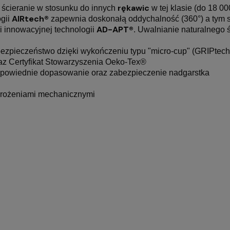
rękawic
ścieranie w stosunku do innych
w tej klasie (do 18 00
AIRtech®
gii
zapewnia doskonałą oddychalność (360°) a tym 
AD-APT®
i innowacyjnej technologii
. Uwalnianie naturalnego 
zpieczeństwo dzięki wykończeniu typu "micro-cup" (GRIPtech
raz Certyfikat Stowarzyszenia Oeko-Tex®
powiednie dopasowanie oraz zabezpieczenie nadgarstka
grożeniami mechanicznymi