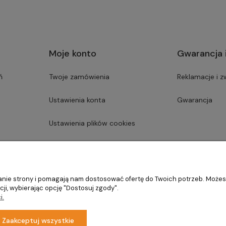
Moje konto
Gwarancja 
ń
Twoje zamówienia
Reklamacje i z
Ustawienia konta
Gwarancja
Ustawienia plików cookies
Przechowalnia
ałanie strony i pomagają nam dostosować ofertę do Twoich potrzeb. Może
ji, wybierając opcję "Dostosuj zgody".
i.
Zaakceptuj wszystkie