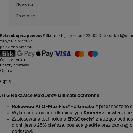
Nowości
Promocje
Potrzebujesz pomocy?
Skontaktuj się z nami!
225103055
kontakt@dom-
zapytaj o produkt
poleć znajomemu
Opis produktu
Koszty dostawy
Opinie
Opis
ATG Rękawice MaxiDex® Ultimate ochronne
Rękawice ATG-MaxiFlex®-Ultimate™
przeznaczone d
Spandex
Wykonane z nylonu i tkaniny typu
, powleczone
ERGOtech®
Zastosowana technologia
znacząco podnosi
dłoni, jest o 25% cieńsza, posiada gładkie oraz zaokrąg
podszewki