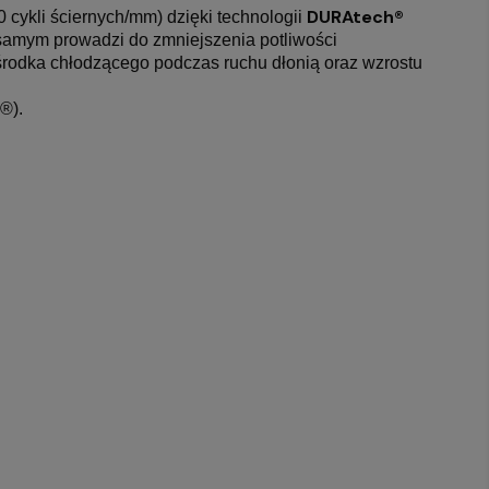
DURAtech®
0 cykli ściernych/mm) dzięki technologii
samym prowadzi do zmniejszenia potliwości
środka chłodzącego podczas ruchu dłonią oraz wzrostu
®).