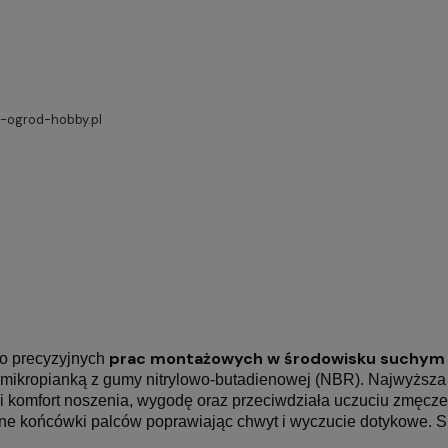
ogrod-hobby.pl
prac montażowych w środowisku suchym l
o precyzyjnych
 mikropianką z gumy nitrylowo-butadienowej (NBR). Najwyższa
 komfort noszenia, wygodę oraz przeciwdziała uczuciu zmęczen
lone końcówki palców poprawiając chwyt i wyczucie dotykowe. S