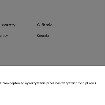
i zwroty
O firmie
wroty
Kontakt
sz zaakceptować wykorzystanie przez nas wszystkich tych plików i