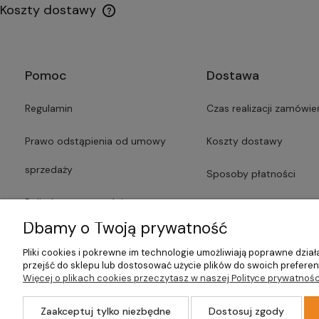
Koszty dostawy
Pomoc
Dostawa
Regulamin
Czas realizacji zamówie
Prawo odstąpienia od umowy
Koszty dostawy
sprzedaży
Sposoby płatności
Polityka prywatności
Faktury i paragony
Dbamy o Twoją prywatność
Lista dostawców usług
Czas dostawy
Pliki cookies i pokrewne im technologie umożliwiają poprawne dzi
przejść do sklepu lub dostosować użycie plików do swoich preferenc
Formularze
Więcej o plikach cookies przeczytasz w naszej Polityce prywatnośc
Zaakceptuj tylko niezbędne
Dostosuj zgody