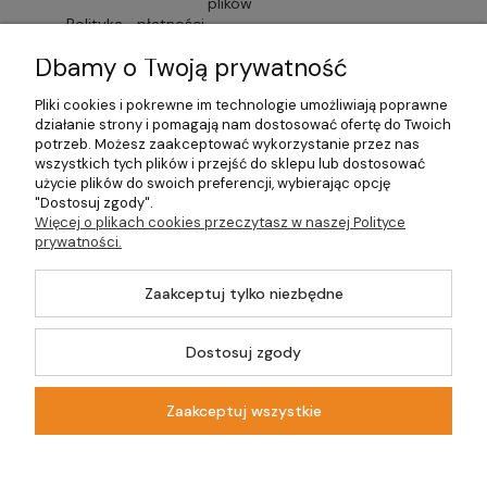
plików
Polityka
płatności
cookies
Dbamy o Twoją prywatność
prywatności
Faktury i
Przechowalnia
Pliki cookies i pokrewne im technologie umożliwiają poprawne
Lista
paragony
działanie strony i pomagają nam dostosować ofertę do Twoich
potrzeb. Możesz zaakceptować wykorzystanie przez nas
dostawców
wszystkich tych plików i przejść do sklepu lub dostosować
Czas
użycie plików do swoich preferencji, wybierając opcję
"Dostosuj zgody".
usług
dostawy
Więcej o plikach cookies przeczytasz w naszej Polityce
prywatności.
Formularze
Zaakceptuj tylko niezbędne
©2026 Wszelkie
Dostosuj zgody
Prawa Zastrzeżone |
Szablon Master by
Ecommercy
DOM-OGRÓD-
HOBBY.PL
Zaakceptuj wszystkie
Pokaż pełną wersję strony