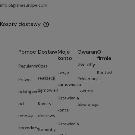
info.pl@snaeurope.com
Koszty dostawy
Pomoc
Dostawa
Moje
Gwarancja
O
konto
i
firmie
zwroty
Regulamin
Czas
Twoje
Kontakt
realizacji
Reklamacje
Prawo
zamówienia
zamówień
i zwroty
odstąpienia
Ustawienia
od
Koszty
Gwarancja
konta
umowy
dostawy
Ustawienia
sprzedaży
Sposoby