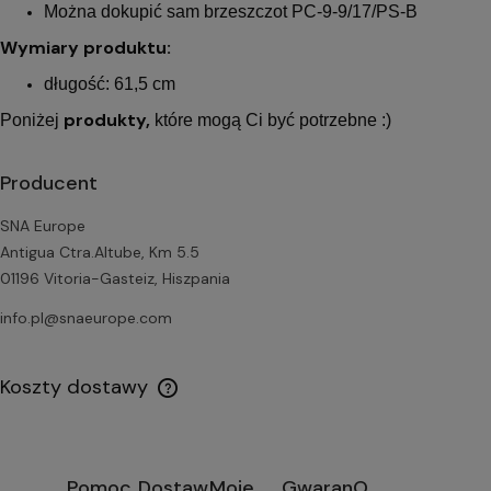
Można dokupić sam brzeszczot PC-9-9/17/PS-B
Wymiary produktu:
długość: 61,5 cm
produkty,
Poniżej
które mogą Ci być potrzebne :)
Producent
SNA Europe
Antigua Ctra.Altube, Km 5.5
01196 Vitoria-Gasteiz, Hiszpania
info.pl@snaeurope.com
Koszty dostawy
Pomoc
Dostawa
Moje
Gwarancja
O