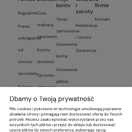
konto
i
firmie
zwroty
Regulamin
Czas
Twoje
Kontakt
realizacji
Reklamacje
Prawo
zamówienia
zamówień
i zwroty
odstąpienia
Ustawienia
od
Koszty
Gwarancja
konta
umowy
dostawy
Ustawienia
sprzedaży
Sposoby
plików
Polityka
płatności
cookies
Dbamy o Twoją prywatność
prywatności
Faktury i
Przechowalnia
Pliki cookies i pokrewne im technologie umożliwiają poprawne
Lista
paragony
działanie strony i pomagają nam dostosować ofertę do Twoich
potrzeb. Możesz zaakceptować wykorzystanie przez nas
dostawców
wszystkich tych plików i przejść do sklepu lub dostosować
Czas
użycie plików do swoich preferencji, wybierając opcję