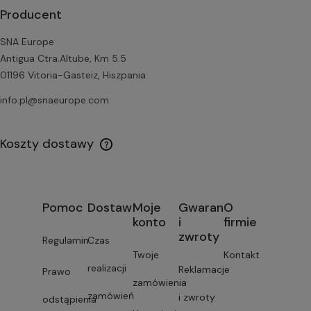
Producent
SNA Europe
Antigua Ctra.Altube, Km 5.5
01196 Vitoria-Gasteiz, Hiszpania
info.pl@snaeurope.com
Koszty dostawy
Pomoc
Dostawa
Moje
Gwarancja
O
konto
i
firmie
zwroty
Regulamin
Czas
Twoje
Kontakt
realizacji
Reklamacje
Prawo
zamówienia
zamówień
i zwroty
odstąpienia