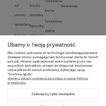
Ustawienia
od
Koszty
Gwarancja
konta
umowy
dostawy
Ustawienia
sprzedaży
Sposoby
plików
Polityka
płatności
cookies
Dbamy o Twoją prywatność
prywatności
Faktury i
Przechowalnia
Pliki cookies i pokrewne im technologie umożliwiają poprawne
Lista
paragony
działanie strony i pomagają nam dostosować ofertę do Twoich
potrzeb. Możesz zaakceptować wykorzystanie przez nas
dostawców
wszystkich tych plików i przejść do sklepu lub dostosować
Czas
użycie plików do swoich preferencji, wybierając opcję
"Dostosuj zgody".
usług
dostawy
Więcej o plikach cookies przeczytasz w naszej Polityce
prywatności.
Formularze
Zaakceptuj tylko niezbędne
©2026 Wszelkie