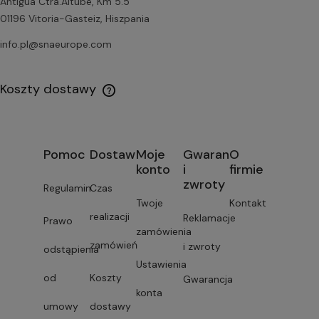
Antigua Ctra.Altube, Km 5.5
01196 Vitoria-Gasteiz, Hiszpania
info.pl@snaeurope.com
Koszty dostawy
Pomoc
Dostawa
Moje
Gwarancja
O
konto
i
firmie
zwroty
Regulamin
Czas
Twoje
Kontakt
realizacji
Reklamacje
Prawo
zamówienia
zamówień
i zwroty
odstąpienia
Ustawienia
od
Koszty
Gwarancja
konta
umowy
dostawy