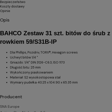
Bezpieczeństwo
Koszty dostawy
Opinie
Opis
BAHCO Zestaw 31 szt. bitów do śrub z
rowkiem 59/S31B-IP
Dla Phillips, Pozidriv, TORX®, Hexagon screws
Uchwyt bitów 1/4 "
Gniazdo: 1/4" DIN 3126-C6.3, ISO 1173
Długość bitu: 25 mm
Wykończony piaskowaniem
Materiał: S2 wysokostopowa stal
Wymiary pudełka 40.25 x 104.90 x 65.35 mm
Producent
SNA Europe