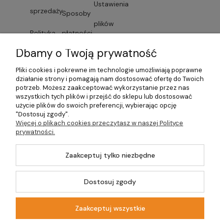
Ustawienia
sprzedaży
Sposoby
plików
Polityka
płatności
cookies
Dbamy o Twoją prywatność
prywatności
Faktury i
Przechowalnia
Pliki cookies i pokrewne im technologie umożliwiają poprawne
Lista
paragony
działanie strony i pomagają nam dostosować ofertę do Twoich
potrzeb. Możesz zaakceptować wykorzystanie przez nas
dostawców
wszystkich tych plików i przejść do sklepu lub dostosować
Czas
użycie plików do swoich preferencji, wybierając opcję
usług
"Dostosuj zgody".
dostawy
Więcej o plikach cookies przeczytasz w naszej Polityce
prywatności.
Formularze
Zaakceptuj tylko niezbędne
©2026 Wszelkie
Dostosuj zgody
Prawa Zastrzeżone |
Szablon Master by
Ecommercy
DOM-OGRÓD-
HOBBY.PL
Zaakceptuj wszystkie