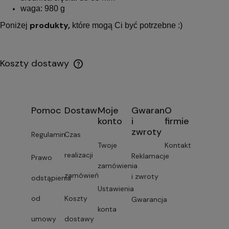
waga: 980 g
produkty,
Poniżej
które mogą Ci być potrzebne :)
Koszty dostawy
Pomoc
Dostawa
Moje
Gwarancja
O
konto
i
firmie
zwroty
Regulamin
Czas
Twoje
Kontakt
realizacji
Reklamacje
Prawo
zamówienia
zamówień
i zwroty
odstąpienia
Ustawienia
od
Koszty
Gwarancja
konta
umowy
dostawy