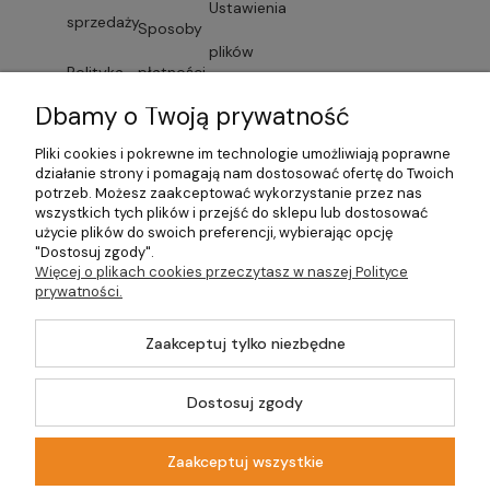
Ustawienia
sprzedaży
Sposoby
plików
Polityka
płatności
cookies
Dbamy o Twoją prywatność
prywatności
Faktury i
Przechowalnia
Pliki cookies i pokrewne im technologie umożliwiają poprawne
Lista
paragony
działanie strony i pomagają nam dostosować ofertę do Twoich
potrzeb. Możesz zaakceptować wykorzystanie przez nas
dostawców
wszystkich tych plików i przejść do sklepu lub dostosować
Czas
użycie plików do swoich preferencji, wybierając opcję
"Dostosuj zgody".
usług
dostawy
Więcej o plikach cookies przeczytasz w naszej Polityce
prywatności.
Formularze
Zaakceptuj tylko niezbędne
©2026 Wszelkie
Dostosuj zgody
Prawa Zastrzeżone |
Szablon Master by
Ecommercy
DOM-OGRÓD-
HOBBY.PL
Zaakceptuj wszystkie