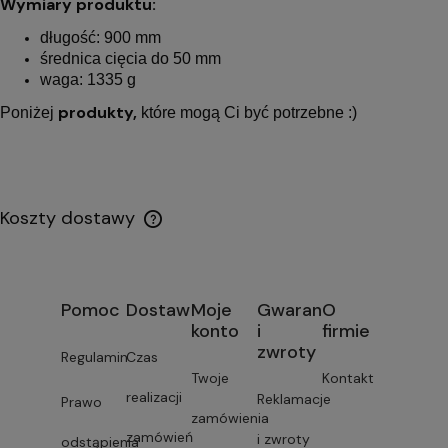
Wymiary produktu:
długość: 900 mm
średnica cięcia do 50 mm
waga: 1335 g
produkty,
Poniżej
które mogą Ci być potrzebne :)
Koszty dostawy
Pomoc
Dostawa
Moje
Gwarancja
O
konto
i
firmie
zwroty
Regulamin
Czas
Twoje
Kontakt
realizacji
Reklamacje
Prawo
zamówienia
zamówień
i zwroty
odstąpienia