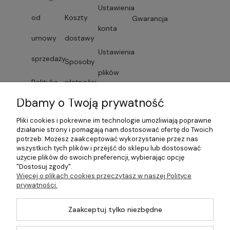
Ustawienia
od
Koszty
Gwarancja
konta
umowy
dostawy
Ustawienia
sprzedaży
Sposoby
plików
Polityka
płatności
cookies
Dbamy o Twoją prywatność
prywatności
Faktury i
Przechowalnia
Pliki cookies i pokrewne im technologie umożliwiają poprawne
Lista
paragony
działanie strony i pomagają nam dostosować ofertę do Twoich
potrzeb. Możesz zaakceptować wykorzystanie przez nas
dostawców
wszystkich tych plików i przejść do sklepu lub dostosować
Czas
użycie plików do swoich preferencji, wybierając opcję
"Dostosuj zgody".
usług
dostawy
Więcej o plikach cookies przeczytasz w naszej Polityce
prywatności.
Formularze
Zaakceptuj tylko niezbędne