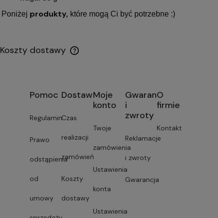
produkty,
Poniżej
które mogą Ci być potrzebne :)
Koszty dostawy
Pomoc
Dostawa
Moje
Gwarancja
O
konto
i
firmie
zwroty
Regulamin
Czas
Twoje
Kontakt
realizacji
Reklamacje
Prawo
zamówienia
zamówień
i zwroty
odstąpienia
Ustawienia
od
Koszty
Gwarancja
konta
umowy
dostawy
Ustawienia
sprzedaży