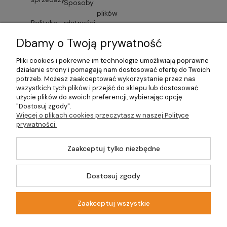
Sposoby
plików
Polityka
płatności
cookies
Dbamy o Twoją prywatność
prywatności
Faktury i
Przechowalnia
Pliki cookies i pokrewne im technologie umożliwiają poprawne
Lista
paragony
działanie strony i pomagają nam dostosować ofertę do Twoich
potrzeb. Możesz zaakceptować wykorzystanie przez nas
dostawców
wszystkich tych plików i przejść do sklepu lub dostosować
Czas
użycie plików do swoich preferencji, wybierając opcję
"Dostosuj zgody".
usług
dostawy
Więcej o plikach cookies przeczytasz w naszej Polityce
prywatności.
Formularze
Zaakceptuj tylko niezbędne
©2026 Wszelkie
Dostosuj zgody
Prawa Zastrzeżone |
Szablon Master by
Ecommercy
DOM-OGRÓD-
HOBBY.PL
Zaakceptuj wszystkie