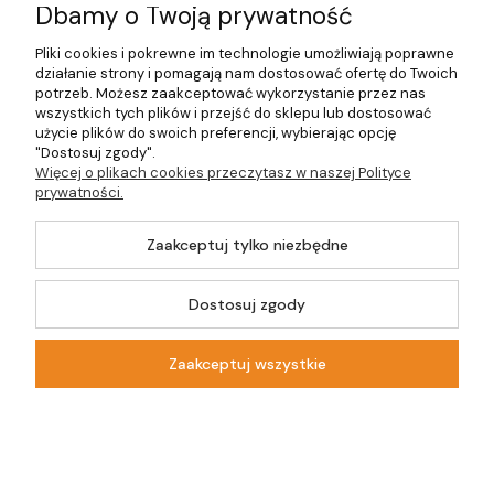
Dbamy o Twoją prywatność
Pliki cookies i pokrewne im technologie umożliwiają poprawne
działanie strony i pomagają nam dostosować ofertę do Twoich
potrzeb. Możesz zaakceptować wykorzystanie przez nas
wszystkich tych plików i przejść do sklepu lub dostosować
użycie plików do swoich preferencji, wybierając opcję
"Dostosuj zgody".
Więcej o plikach cookies przeczytasz w naszej Polityce
prywatności.
FISKARS All Steel zestaw sztućców
Zaakceptuj tylko niezbędne
24 szt 1071626
Producent:
FISKARS
| Kod produktu:
1071626
Dostosuj zgody
Zaakceptuj wszystkie
UWAGA chwilowy brak
produktu, przesyłka
Dostępność:
może być opóźniona o
kilka dni
Wysyłka w:
24 godziny
Kontakt
Szukaj
Moje konto
Koszyk
Dostawa:
Darmowa