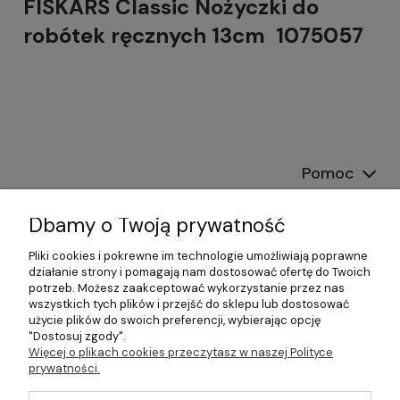
FISKARS Classic Nożyczki do
robótek ręcznych 13cm 1075057
Pomoc
Dostawa
Dbamy o Twoją prywatność
Moje konto
Pliki cookies i pokrewne im technologie umożliwiają poprawne
działanie strony i pomagają nam dostosować ofertę do Twoich
potrzeb. Możesz zaakceptować wykorzystanie przez nas
Gwarancja i zwroty
wszystkich tych plików i przejść do sklepu lub dostosować
użycie plików do swoich preferencji, wybierając opcję
O firmie
"Dostosuj zgody".
Więcej o plikach cookies przeczytasz w naszej Polityce
prywatności.