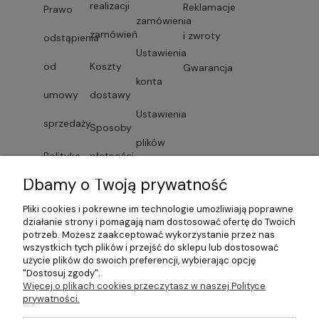
realizacji
Reklamacje
Prawo
zamówienia
zamówień
i zwroty
odstąpienia
Ustawienia
od
Koszty
Gwarancja
konta
umowy
dostawy
Ustawienia
sprzedaży
Sposoby
plików
Polityka
płatności
cookies
Dbamy o Twoją prywatność
prywatności
Faktury i
Przechowalnia
Pliki cookies i pokrewne im technologie umożliwiają poprawne
Lista
paragony
działanie strony i pomagają nam dostosować ofertę do Twoich
potrzeb. Możesz zaakceptować wykorzystanie przez nas
dostawców
wszystkich tych plików i przejść do sklepu lub dostosować
Czas
użycie plików do swoich preferencji, wybierając opcję
"Dostosuj zgody".
usług
dostawy
Więcej o plikach cookies przeczytasz w naszej Polityce
prywatności.
Formularze