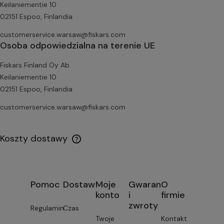
Keilaniementie 10
02151 Espoo, Finlandia
customerservice.warsaw@fiskars.com
Osoba odpowiedzialna na terenie UE
Fiskars Finland Oy Ab
Keilaniementie 10
02151 Espoo, Finlandia
customerservice.warsaw@fiskars.com
Koszty dostawy
Pomoc
Dostawa
Moje
Gwarancja
O
konto
i
firmie
zwroty
Regulamin
Czas
Twoje
Kontakt