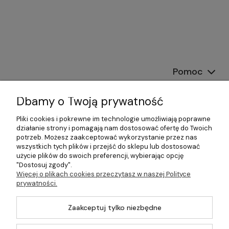
Pomoc
Dostawa
Dbamy o Twoją prywatność
Moje konto
Pliki cookies i pokrewne im technologie umożliwiają poprawne
działanie strony i pomagają nam dostosować ofertę do Twoich
potrzeb. Możesz zaakceptować wykorzystanie przez nas
Gwarancja i zwroty
wszystkich tych plików i przejść do sklepu lub dostosować
użycie plików do swoich preferencji, wybierając opcję
O firmie
"Dostosuj zgody".
Więcej o plikach cookies przeczytasz w naszej Polityce
prywatności.
Zaakceptuj tylko niezbędne
©2026 Wszelkie Prawa Zastrzeżone | DOM-OGRÓD-HOBBY.PL