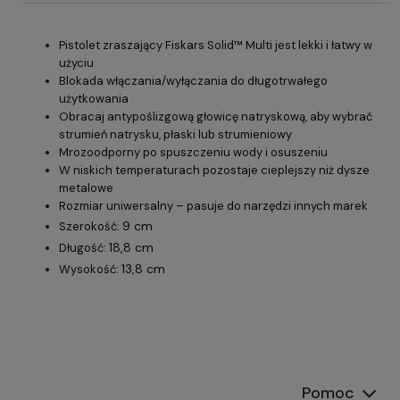
Pistolet zraszający Fiskars Solid™ Multi jest lekki i łatwy w
użyciu
Blokada włączania/wyłączania do długotrwałego
użytkowania
Obracaj antypoślizgową głowicę natryskową, aby wybrać
strumień natrysku, płaski lub strumieniowy
Mrozoodporny po spuszczeniu wody i osuszeniu
W niskich temperaturach pozostaje cieplejszy niż dysze
metalowe
Rozmiar uniwersalny – pasuje do narzędzi innych marek
9 cm
Szerokość:
18,8 cm
Długość:
13,8 cm
Wysokość:
Pomoc