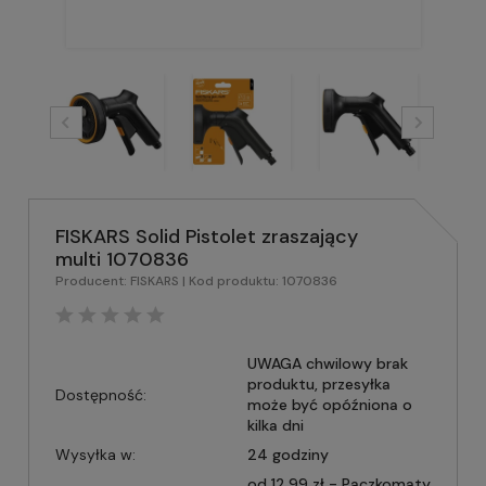
FISKARS Solid Pistolet zraszający
multi 1070836
Producent:
FISKARS
| Kod produktu:
1070836
UWAGA chwilowy brak
produktu, przesyłka
Dostępność:
może być opóźniona o
kilka dni
Wysyłka w:
24 godziny
od 12,99 zł
- Paczkomaty