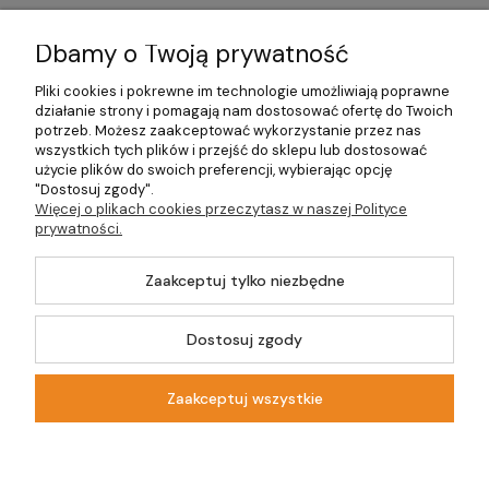
Dostawa
Dbamy o Twoją prywatność
Moje konto
Pliki cookies i pokrewne im technologie umożliwiają poprawne
działanie strony i pomagają nam dostosować ofertę do Twoich
potrzeb. Możesz zaakceptować wykorzystanie przez nas
Gwarancja i zwroty
wszystkich tych plików i przejść do sklepu lub dostosować
użycie plików do swoich preferencji, wybierając opcję
O firmie
"Dostosuj zgody".
Więcej o plikach cookies przeczytasz w naszej Polityce
prywatności.
Zaakceptuj tylko niezbędne
©2026 Wszelkie Prawa Zastrzeżone | DOM-OGRÓD-HOBBY.PL
Szablon Master by
Ecommercy
Dostosuj zgody
Zaakceptuj wszystkie
Pokaż pełną wersję strony