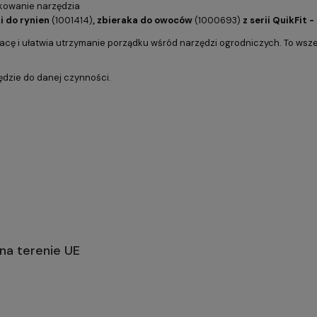
tkowanie narzędzia
ki do rynien
(1001414)
, zbieraka do owoców
(1000693)
z serii QuikFit -
ę i ułatwia utrzymanie porządku wśród narzędzi ogrodniczych. To wszech
dzie do danej czynności.
na terenie UE