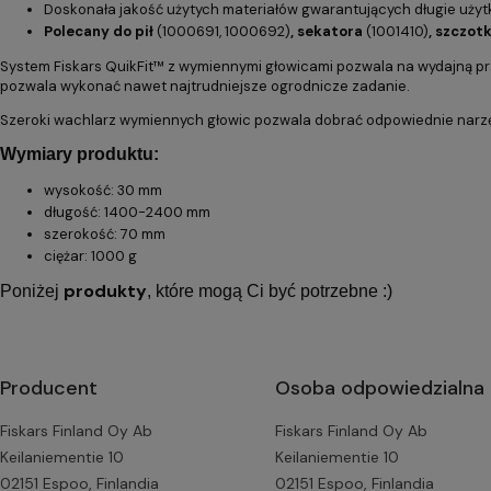
Doskonała jakość użytych materiałów gwarantujących długie uży
Polecany do pił
(1000691, 1000692)
, sekatora
(1001410)
, szczot
System Fiskars QuikFit™ z wymiennymi głowicami pozwala na wydajną prac
pozwala wykonać nawet najtrudniejsze ogrodnicze zadanie.
Szeroki wachlarz wymiennych głowic pozwala dobrać odpowiednie narzę
Wymiary produktu:
wysokość: 30 mm
długość: 1400-2400 mm
szerokość: 70 mm
ciężar: 1000 g
produkty
Poniżej
, które mogą Ci być potrzebne :)
Producent
Osoba odpowiedzialna 
Fiskars Finland Oy Ab
Fiskars Finland Oy Ab
Keilaniementie 10
Keilaniementie 10
02151 Espoo, Finlandia
02151 Espoo, Finlandia