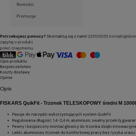
Nowości
Promocje
Potrzebujesz pomocy?
Skontaktuj się z nami!
225103055
kontakt@dom-
zapytaj o produkt
poleć znajomemu
Opis produktu
Bezpieczeństwo
Koszty dostawy
Opinie
Opis
FISKARS
QuikFit - Trzonek TELESKOPOWY średni M 1000
Pasuje do narzędzi wykorzystujących system QuikFit
Regulowana długość: 1,4-2,4 m, aluminium, owalny przekrój gwara
Pewny i bezpieczny montaż głowicy do trzonka dzięki innowacyjn
Lekki, aluminiowy trzonek do komfortowej pracy bez ryzyka urazu