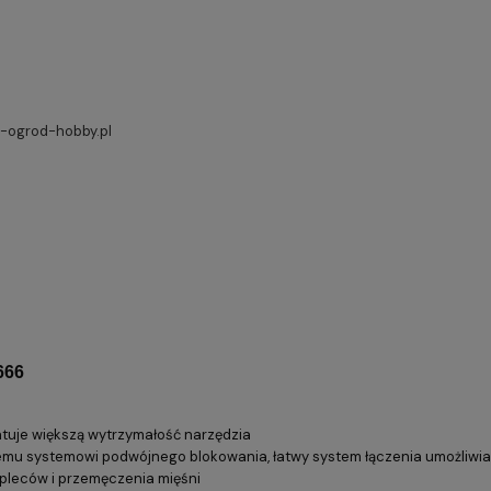
ogrod-hobby.pl
666
ntuje większą wytrzymałość narzędzia
emu systemowi podwójnego blokowania, łatwy system łączenia umożliwia
 pleców i przemęczenia mięśni