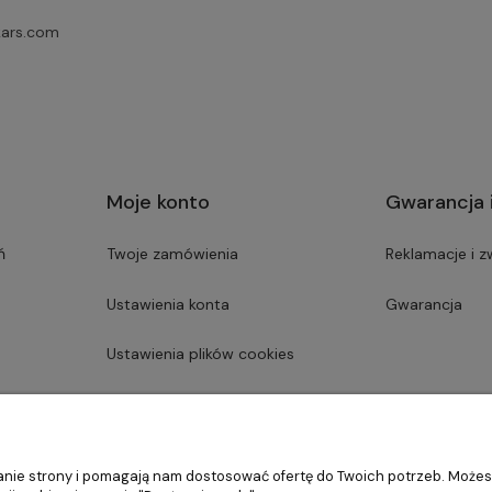
kars.com
Moje konto
Gwarancja 
ń
Twoje zamówienia
Reklamacje i z
Ustawienia konta
Gwarancja
Ustawienia plików cookies
Przechowalnia
ałanie strony i pomagają nam dostosować ofertę do Twoich potrzeb. Może