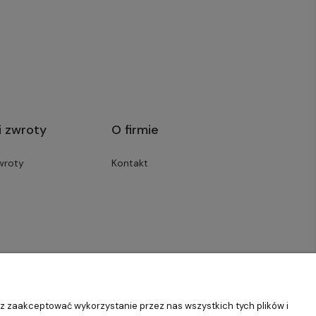
i zwroty
O firmie
wroty
Kontakt
sz zaakceptować wykorzystanie przez nas wszystkich tych plików i