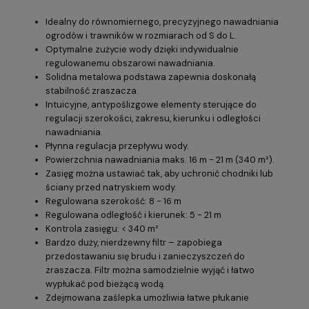
Idealny do równomiernego, precyzyjnego nawadniania
ogrodów i trawników w rozmiarach od S do L.
Optymalne zużycie wody dzięki indywidualnie
regulowanemu obszarowi nawadniania.
Solidna metalowa podstawa zapewnia doskonałą
stabilność zraszacza.
Intuicyjne, antypoślizgowe elementy sterujące do
regulacji szerokości, zakresu, kierunku i odległości
nawadniania.
Płynna regulacja przepływu wody.
Powierzchnia nawadniania maks. 16 m - 21 m (340 m²).
Zasięg można ustawiać tak, aby uchronić chodniki lub
ściany przed natryskiem wody.
Regulowana szerokość: 8 - 16 m
Regulowana odległość i kierunek: 5 - 21 m
Kontrola zasięgu: < 340 m²
Bardzo duży, nierdzewny filtr – zapobiega
przedostawaniu się brudu i zanieczyszczeń do
zraszacza. Filtr można samodzielnie wyjąć i łatwo
wypłukać pod bieżącą wodą.
Zdejmowana zaślepka umożliwia łatwe płukanie