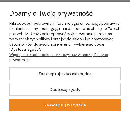
Dostawa
Dbamy o Twoją prywatność
Moje konto
Pliki cookies i pokrewne im technologie umożliwiają poprawne
działanie strony i pomagają nam dostosować ofertę do Twoich
potrzeb. Możesz zaakceptować wykorzystanie przez nas
Gwarancja i zwroty
wszystkich tych plików i przejść do sklepu lub dostosować
użycie plików do swoich preferencji, wybierając opcję
O firmie
"Dostosuj zgody".
Więcej o plikach cookies przeczytasz w naszej Polityce
prywatności.
Zaakceptuj tylko niezbędne
©2026 Wszelkie Prawa Zastrzeżone | DOM-OGRÓD-HOBBY.PL
Szablon Master by
Ecommercy
Dostosuj zgody
Zaakceptuj wszystkie
Pokaż pełną wersję strony