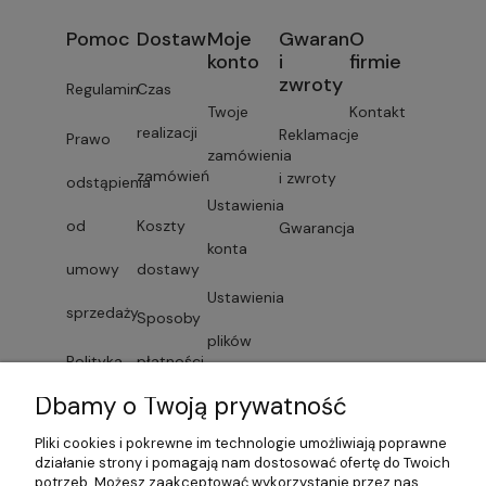
Pomoc
Dostawa
Moje
Gwarancja
O
konto
i
firmie
zwroty
Regulamin
Czas
Twoje
Kontakt
realizacji
Reklamacje
Prawo
zamówienia
zamówień
i zwroty
odstąpienia
Ustawienia
od
Koszty
Gwarancja
konta
umowy
dostawy
Ustawienia
sprzedaży
Sposoby
plików
Polityka
płatności
cookies
Dbamy o Twoją prywatność
prywatności
Faktury i
Przechowalnia
Pliki cookies i pokrewne im technologie umożliwiają poprawne
Lista
paragony
działanie strony i pomagają nam dostosować ofertę do Twoich
potrzeb. Możesz zaakceptować wykorzystanie przez nas