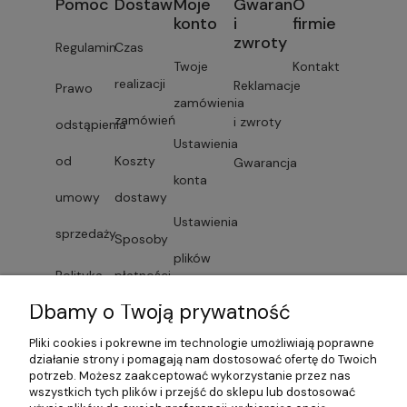
Pomoc
Dostawa
Moje
Gwarancja
O
konto
i
firmie
zwroty
Regulamin
Czas
Twoje
Kontakt
realizacji
Reklamacje
Prawo
zamówienia
zamówień
i zwroty
odstąpienia
Ustawienia
od
Koszty
Gwarancja
konta
umowy
dostawy
Ustawienia
sprzedaży
Sposoby
plików
Polityka
płatności
cookies
Dbamy o Twoją prywatność
prywatności
Faktury i
Przechowalnia
Pliki cookies i pokrewne im technologie umożliwiają poprawne
Lista
paragony
działanie strony i pomagają nam dostosować ofertę do Twoich
potrzeb. Możesz zaakceptować wykorzystanie przez nas
dostawców
wszystkich tych plików i przejść do sklepu lub dostosować
Czas