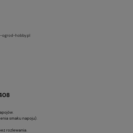
ogrod-hobby.pl
6408
napojów.
mienia smaku napoju).
ez rozlewania.