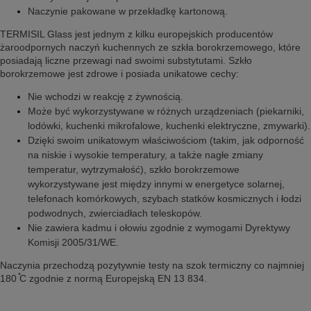
Naczynie pakowane w przekładkę kartonową.
TERMISIL Glass jest jednym z kilku europejskich producentów
żaroodpornych naczyń kuchennych ze szkła borokrzemowego, które
posiadają liczne przewagi nad swoimi substytutami. Szkło
borokrzemowe jest zdrowe i posiada unikatowe cechy:
Nie wchodzi w reakcję z żywnością.
Może być wykorzystywane w różnych urządzeniach (piekarniki,
lodówki, kuchenki mikrofalowe, kuchenki elektryczne, zmywarki).
Dzięki swoim unikatowym właściwościom (takim, jak odporność
na niskie i wysokie temperatury, a także nagłe zmiany
temperatur, wytrzymałość), szkło borokrzemowe
wykorzystywane jest między innymi w energetyce solarnej,
telefonach komórkowych, szybach statków kosmicznych i łodzi
podwodnych, zwierciadłach teleskopów.
Nie zawiera kadmu i ołowiu zgodnie z wymogami Dyrektywy
Komisji 2005/31/WE.
Naczynia przechodzą pozytywnie testy na szok termiczny co najmniej
180 ֯C zgodnie z normą Europejską EN 13 834.