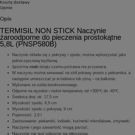
Koszty dostawy
Opinie
Opis
TERMISIL NON STICK Naczynie
żaroodporne do pieczenia prostokątne
5,8L (PNSP580B)
Naczynie składa się z pokrywy i spodu, można wykorzystać jako
jednoczęściową brytfannę.
Spód ma
dzięki czemu potrawa nie przywiera.
rowki
W naczyniu można serwować na stół potrawy prosto z piekarnika, a
następnie umieszczać je w lodówce lub zimą – na balkonie.
Wykonane ze szkła borokrzemowego
Odporne na wysokie i niskie temperatury od +300℃ do -40℃
Średnica dna: ok. 17,5 cm
Wysokość spodu: 6,5 cm
Wysokość spodu z pokrywą: 9 cm
Pojemność: 2,0 l
Zastosowanie: piekarniki, lodówki, kuchenki mikrofalowe, zmywarki
Naczynie i jego zawartość mogą parzyć.
Naczynie nie jest odporne na stłuczenia.