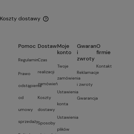
Koszty dostawy
Pomoc
Dostawa
Moje
Gwarancja
O
konto
i
firmie
zwroty
Regulamin
Czas
Twoje
Kontakt
realizacji
Reklamacje
Prawo
zamówienia
zamówień
i zwroty
odstąpienia
Ustawienia
od
Koszty
Gwarancja
konta
umowy
dostawy
Ustawienia
sprzedaży
Sposoby
plików