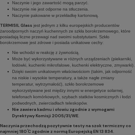
Naczynie i jego zawartość mogą parzyć.
Naczynie nie jest odporne na stłuczenia.
Naczynie pakowane w przekładkę kartonową.
TERMISIL Glass
jest jednym z kilku europejskich producentów
żaroodpornych naczyń kuchennych ze szkła borokrzemowego, które
posiadają liczne przewagi nad swoimi substytutami. Szkło
borokrzemowe jest zdrowe i posiada unikatowe cechy:
Nie wchodzi w reakcję z żywnością.
Może być wykorzystywane w różnych urządzeniach (piekarniki,
lodówki, kuchenki mikrofalowe, kuchenki elektryczne, zmywarki).
Dzięki swoim unikatowym właściwościom (takim, jak odporność
na niskie i wysokie temperatury, a także nagłe zmiany
temperatur, wytrzymałość), szkło borokrzemowe
wykorzystywane jest między innymi w energetyce solarnej,
telefonach komórkowych, szybach statków kosmicznych i łodzi
podwodnych, zwierciadłach teleskopów.
Nie zawiera kadmu i ołowiu zgodnie z wymogami
Dyrektywy Komisji 2005/31/WE
.
Naczynia przechodzą pozytywnie testy na szok termiczny co
najmniej 180 ֯C zgodnie z normą Europejską EN 13 834.