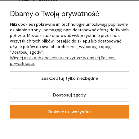
Polityka
płatności
cookies
Dbamy o Twoją prywatność
prywatności
Faktury i
Przechowalnia
Pliki cookies i pokrewne im technologie umożliwiają poprawne
Lista
paragony
działanie strony i pomagają nam dostosować ofertę do Twoich
potrzeb. Możesz zaakceptować wykorzystanie przez nas
dostawców
wszystkich tych plików i przejść do sklepu lub dostosować
Czas
użycie plików do swoich preferencji, wybierając opcję
"Dostosuj zgody".
usług
dostawy
Więcej o plikach cookies przeczytasz w naszej Polityce
prywatności.
Formularze
Zaakceptuj tylko niezbędne
©2026 Wszelkie
Dostosuj zgody
Prawa Zastrzeżone |
Szablon Master by
Ecommercy
DOM-OGRÓD-
HOBBY.PL
Zaakceptuj wszystkie
Pokaż pełną wersję strony