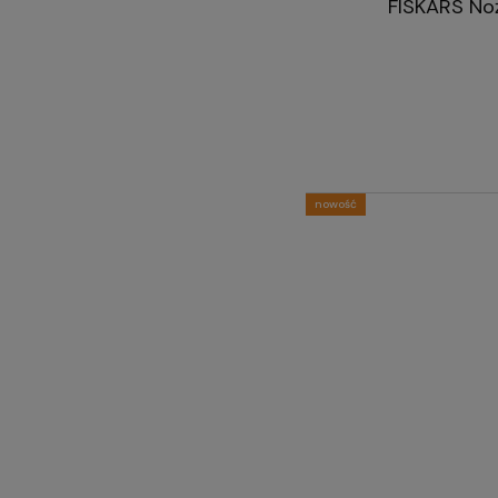
FISKARS Noż
nowość