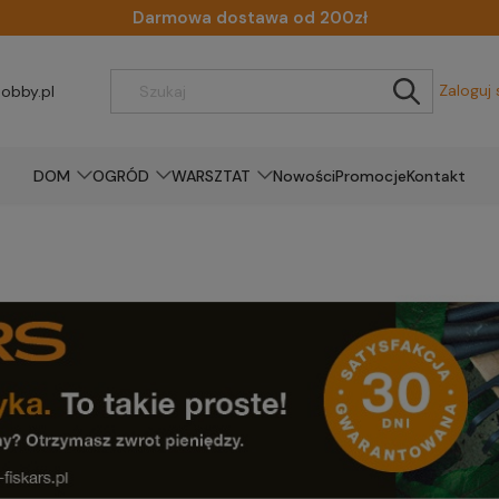
Darmowa dostawa od 200zł
Zaloguj 
obby.pl
DOM
OGRÓD
WARSZTAT
Nowości
Promocje
Kontakt