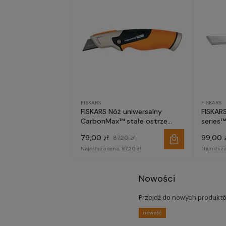
FISKARS
FISKARS
FISKARS Nóż uniwersalny
FISKAR
CarbonMax™ stałe ostrze
series
1027222
79,00 zł
99,00 z
87,20 zł
Najniższa cena:
87,20 zł
Najniższa
Nowości
Przejdź do nowych produkt
nowość