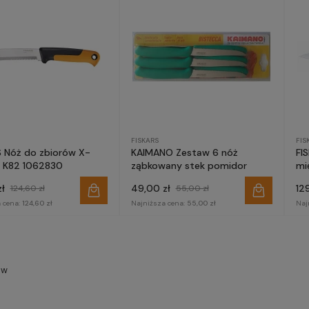
FISKARS
FIS
S Nóż do zbiorów X-
KAIMANO Zestaw 6 nóż
FI
™ K82 1062830
ząbkowany stek pomidor
mi
ł
49,00 zł
12
124,60 zł
55,00 zł
 cena:
124,60 zł
Najniższa cena:
55,00 zł
Naj
ów